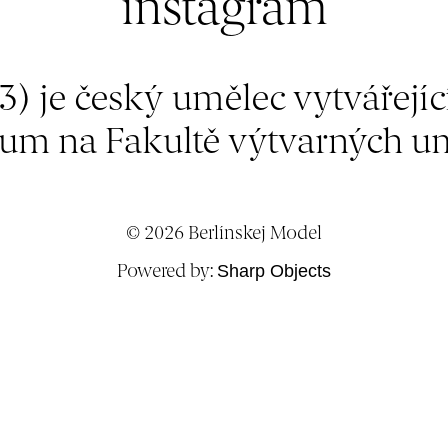
instagram
) je český umělec vytvářející
ium na Fakultě výtvarných u
© 2026 Berlínskej Model
Powered by:
Sharp Objects