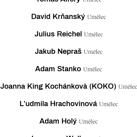
David Krňanský
Umělec
Julius Reichel
Umělec
Jakub Nepraš
Umělec
Adam Stanko
Umělec
Joanna King Kochánkovà (KOKO)
Umělec
L’udmila Hrachovinová
Umělec
Adam Holý
Umělec