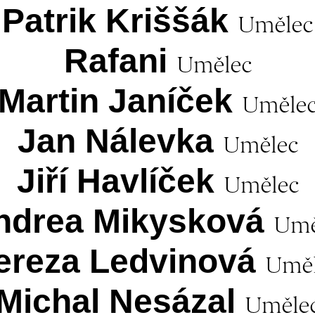
Patrik Kriššák
Umělec
Rafani
Umělec
Martin Janíček
Uměle
Jan Nálevka
Umělec
Jiří Havlíček
Umělec
ndrea Mikysková
Umě
ereza Ledvinová
Uměl
Michal Nesázal
Uměle