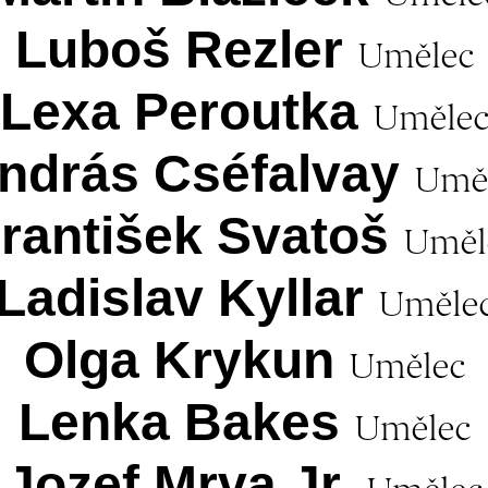
Luboš Rezler
Umělec
Lexa Peroutka
Uměle
ndrás Cséfalvay
Umě
rantišek Svatoš
Uměl
Ladislav Kyllar
Uměle
Olga Krykun
Umělec
Lenka Bakes
Umělec
Jozef Mrva Jr.