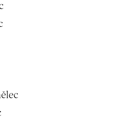
c
c
ělec
c