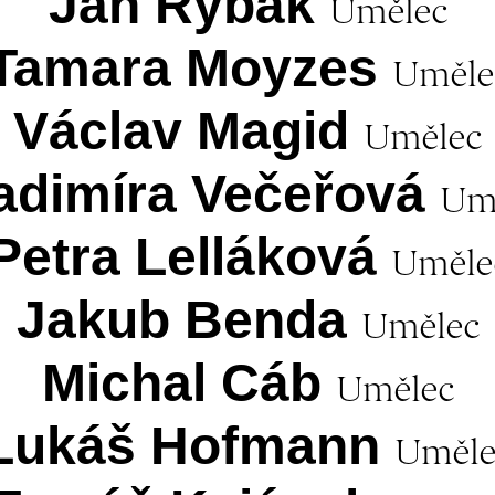
Jan Rybák
Umělec
Tamara Moyzes
Uměle
Václav Magid
Umělec
adimíra Večeřová
Um
Petra Lelláková
Uměle
Jakub Benda
Umělec
Michal Cáb
Umělec
Lukáš Hofmann
Uměle