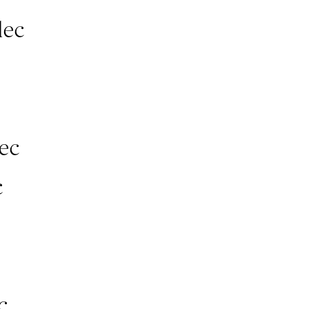
ec
ec
c
c