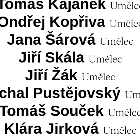
Tomáš Kajánek
Uměle
Ondřej Kopřiva
Uměle
Jana Šárová
Umělec
Jiří Skála
Umělec
Jiří Žák
Umělec
chal Pustějovský
Um
Tomáš Souček
Uměle
Klára Jirková
Umělec