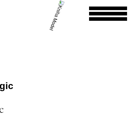
gic
c