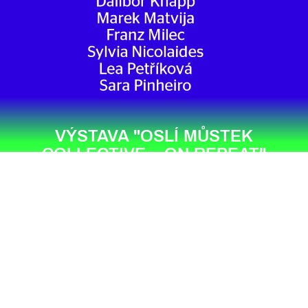
VÝSTAVA "OSLÍ MŮSTEK
COLLECTIVE – ON REPEAT"
FRANZ MILEC
#barbarian
#druid
#fire_magic