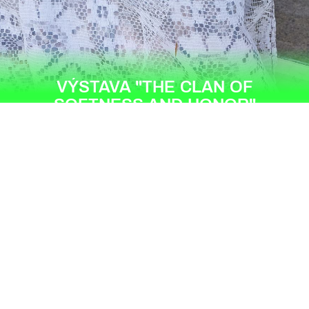
VÝSTAVA "THE CLAN OF
SOFTNESS AND HONOR"
KLÁRA FANTOVÁ
#amethyst
#earth_magic
#enchanter
#hematite
#ornate_dress
#sculpture
#socha
#witch