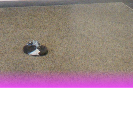
GE"
A