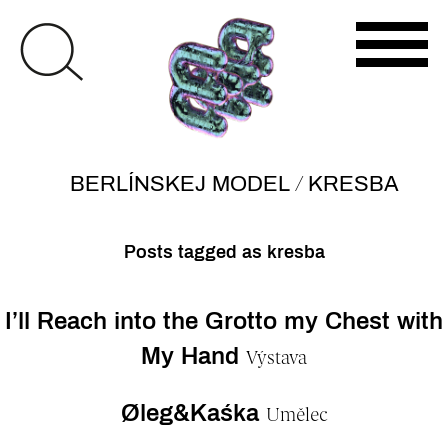
/
BERLÍNSKEJ MODEL
KRESBA
Posts tagged as kresba
I’ll Reach into the Grotto my Chest with
My Hand
Výstava
Øleg&Kaśka
Umělec