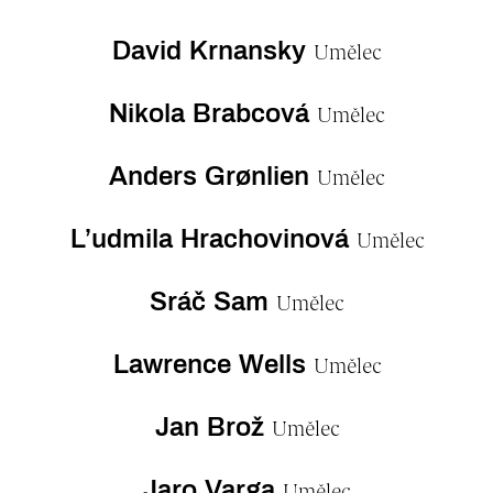
David Krnansky
Umělec
Nikola Brabcová
Umělec
Anders Grønlien
Umělec
L’udmila Hrachovinová
Umělec
Sráč Sam
Umělec
Lawrence Wells
Umělec
Jan Brož
Umělec
Jaro Varga
Umělec