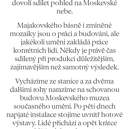
dovolí sdílet pohled na Moskevské
nebe.
Majakovského básně i zmíněné
mozaiky jsou o práci a budování, ale
jakékoli umění zakládá práce
konrétních lidí. Někdy je právě čas
sdílený při produkci důležitějším,
zajímavějším než samotný výsledek.
Vycházíme ze stanice a za dvěma
dalšími rohy narazíme na schovanou
budovu Moskevského muzea
současného umění. Po pěti dnech
napjaté instalace stojíme uvnitř hotové
výstavy. Lidé přichází a opět krátce