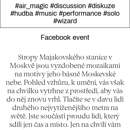
#air_magic
#discussion
#diskuze
#hudba
#music
#performance
#solo
#wizard
Facebook event
Stropy Majakovského stanice v
Moskvě jsou vyzdobené mozaikami
na motivy jeho básně Moskevské
nebe. Pohled vzhůru, k umění, vás však
na chvilku vytrhne z prostředí, aby vás
do něj znovu vrhl. Tlačíte se v davu lidí
druhého nejvytíženějšího metra na
světě. Jste součástí proudu lidí, který
sdílí jen čas a místo. Jen na chvíli vám