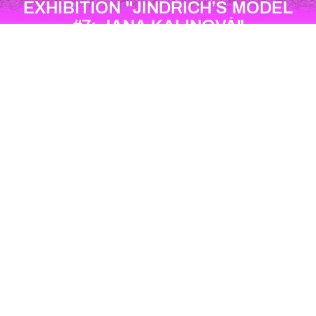
EXHIBITION "JINDŘICH’S MODEL
#7: JANA KALINOVÁ"
JANA KALINOVÁ
#chalupecky
#diamond
#druid
#earth_magic
#fire_magic
#hematite
#performance
#wooden_idol
facebook
website